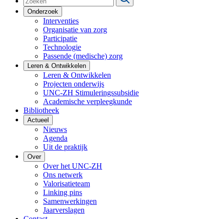
Onderzoek
Interventies
Organisatie van zorg
Participatie
Technologie
Passende (medische) zorg
Leren & Ontwikkelen
Leren & Ontwikkelen
Projecten onderwijs
UNC-ZH Stimuleringssubsidie
Academische verpleegkunde
Bibliotheek
Actueel
Nieuws
Agenda
Uit de praktijk
Over
Over het UNC-ZH
Ons netwerk
Valorisatieteam
Linking pins
Samenwerkingen
Jaarverslagen
Contact