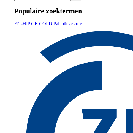
Populaire zoektermen
FIT-HIP
GR COPD
Palliatieve zorg