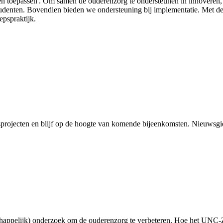
en toepassen'. Om samen de ouderenzorg te ondersteunen in innoveren,
tudenten. Bovendien bieden we ondersteuning bij implementatie. Met de
epspraktijk.
sprojecten en blijf op de hoogte van komende bijeenkomsten. Nieuwsgieri
happelijk) onderzoek om de ouderenzorg te verbeteren. Hoe het UNC-ZH