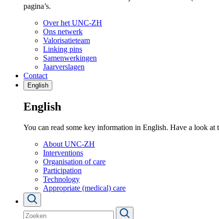
pagina’s.
Over het UNC-ZH
Ons netwerk
Valorisatieteam
Linking pins
Samenwerkingen
Jaarverslagen
Contact
English
English
You can read some key information in English. Have a look at 
About UNC-ZH
Interventions
Organisation of care
Participation
Technology
Appropriate (medical) care