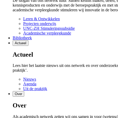
De slogan van ons netwerk luidt 'Samen kennis maken, delen, 
kennisproducten en onderwijs met de beroepspraktijk en met s
academische verpleegkunde stimuleren wij innovatie in de bero
Leren & Ontwikkelen
Projecten onderwijs
UNC-ZH Stimuleringssubsidie
Academische verpleegkunde
Bibliotheek
Actueel
Actueel
Lees hier het laatste nieuws uit ons netwerk en over onderzoek
praktijk’.
Nieuws
Agenda
Uit de praktijk
Over
Over
Als academisch netwerk zetten wij ons samen in voor (wetensc