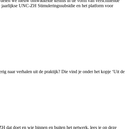
 delen we nieuw ontwikkelde kennis in de vorm van verschillende
 jaarlijkse UNC-ZH Stimuleringssubsidie en het platform voor
g naar verhalen uit de praktijk? Die vind je onder het kopje ‘Uit de
 dat doet en wie binnen en buiten het netwerk, lees je op deze